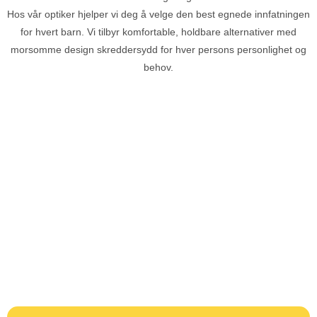
Hos vår optiker hjelper vi deg å velge den best egnede innfatningen
for hvert barn. Vi tilbyr komfortable, holdbare alternativer med
morsomme design skreddersydd for hver persons personlighet og
behov.
KONTAKT
KONTAKT
KONTAKT
OSS
OSS
OSS