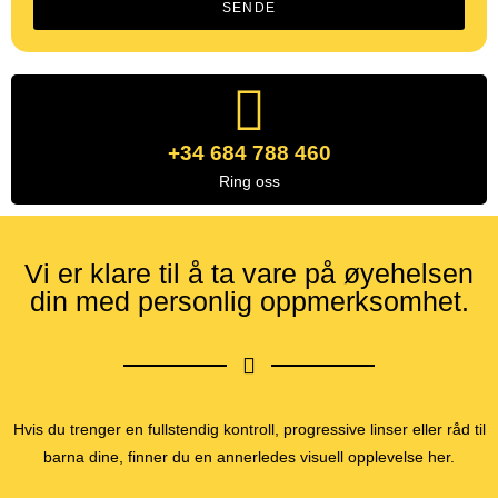
SENDE
+34 684 788 460
Ring oss
Vi er klare til å ta vare på øyehelsen
din med personlig oppmerksomhet.
Hvis du trenger en fullstendig kontroll, progressive linser eller råd til
barna dine, finner du en annerledes visuell opplevelse her.