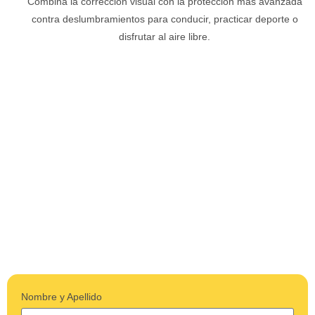
Combina la corrección visual con la protección más avanzada
contra deslumbramientos para conducir, practicar deporte o
disfrutar al aire libre.
CONTACTÁNOS
CONTACTÁNOS
Nombre y Apellido