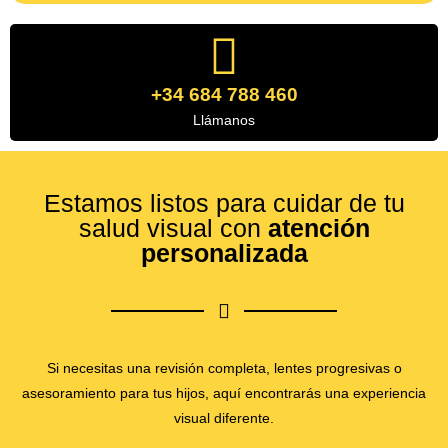
+34 684 788 460
Llámanos
Estamos listos para cuidar de tu
salud visual con
atención
personalizada
Si necesitas una revisión completa, lentes progresivas o
asesoramiento para tus hijos, aquí encontrarás una experiencia
visual diferente.